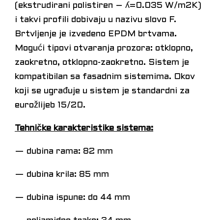
(ekstrudirani polistiren – ʎ=0.035 W/m2K)
i takvi profili dobivaju u nazivu slovo F.
Brtvljenje je izvedeno EPDM brtvama.
Mogući tipovi otvaranja prozora: otklopno,
zaokretno, otklopno-zaokretno. Sistem je
kompatibilan sa fasadnim sistemima. Okov
koji se ugrađuje u sistem je standardni za
eurožlijeb 15/20.
Tehničke karakteristike sistema:
— dubina rama: 82 mm
— dubina krila: 85 mm
— dubina ispune: do 44 mm