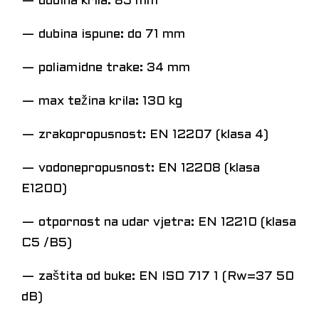
— dubina krila: 85 mm
— dubina ispune: do 71 mm
— poliamidne trake: 34 mm
— max težina krila: 130 kg
— zrakopropusnost: EN 12207 (klasa 4)
— vodonepropusnost: EN 12208 (klasa
E1200)
— otpornost na udar vjetra: EN 12210 (klasa
C5 /B5)
— zaštita od buke: EN ISO 717 1 (Rw=37 50
dB)