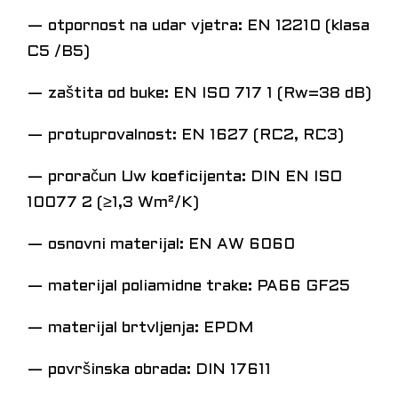
— otpornost na udar vjetra: EN 12210 (klasa
C5 /B5)
— zaštita od buke: EN ISO 717 1 (Rw=38 dB)
— protuprovalnost: EN 1627 (RC2, RC3)
— proračun Uw koeficijenta: DIN EN ISO
10077 2 (≥1,3 Wm²/K)
— osnovni materijal: EN AW 6060
— materijal poliamidne trake: PA66 GF25
— materijal brtvljenja: EPDM
— površinska obrada: DIN 17611