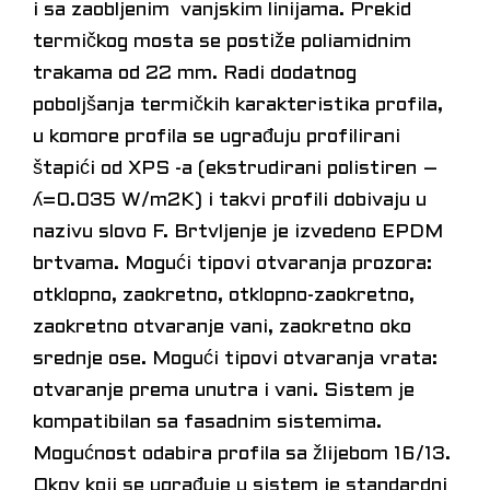
i sa zaobljenim vanjskim linijama. Prekid
termičkog mosta se postiže poliamidnim
trakama od 22 mm. Radi dodatnog
poboljšanja termičkih karakteristika profila,
u komore profila se ugrađuju profilirani
štapići od XPS -a (ekstrudirani polistiren –
ʎ=0.035 W/m2K) i takvi profili dobivaju u
nazivu slovo F. Brtvljenje je izvedeno EPDM
brtvama. Mogući tipovi otvaranja prozora:
otklopno, zaokretno, otklopno-zaokretno,
zaokretno otvaranje vani, zaokretno oko
srednje ose. Mogući tipovi otvaranja vrata:
otvaranje prema unutra i vani. Sistem je
kompatibilan sa fasadnim sistemima.
Mogućnost odabira profila sa žlijebom 16/13.
Okov koji se ugrađuje u sistem je standardni