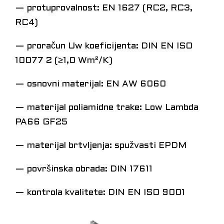
— protuprovalnost: EN 1627 (RC2, RC3,
RC4)
— proračun Uw koeficijenta: DIN EN ISO
10077 2 (≥1,0 Wm²/K)
— osnovni materijal: EN AW 6060
— materijal poliamidne trake: Low Lambda
PA66 GF25
— materijal brtvljenja: spužvasti EPDM
— površinska obrada: DIN 17611
— kontrola kvalitete: DIN EN ISO 9001