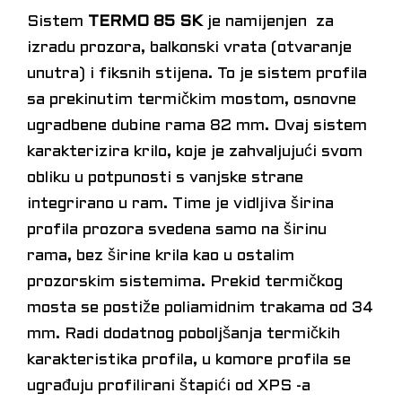
Sistem
TERMO 85 SK
je namijenjen za
izradu prozora, balkonski vrata (otvaranje
unutra) i fiksnih stijena. To je sistem profila
sa prekinutim termičkim mostom, osnovne
ugradbene dubine rama 82 mm. Ovaj sistem
karakterizira krilo, koje je zahvaljujući svom
obliku u potpunosti s vanjske strane
integrirano u ram. Time je vidljiva širina
profila prozora svedena samo na širinu
rama, bez širine krila kao u ostalim
prozorskim sistemima. Prekid termičkog
mosta se postiže poliamidnim trakama od 34
mm. Radi dodatnog poboljšanja termičkih
karakteristika profila, u komore profila se
ugrađuju profilirani štapići od XPS -a