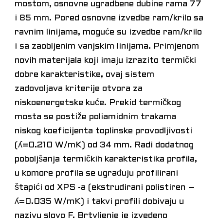
mostom, osnovne ugradbene dubine rama 77
i 85 mm. Pored osnovne izvedbe ram/krilo sa
ravnim linijama, moguće su izvedbe ram/krilo
i sa zaobljenim vanjskim linijama. Primjenom
novih materijala koji imaju izrazito termički
dobre karakteristike, ovaj sistem
zadovoljava kriterije otvora za
niskoenergetske kuće. Prekid termičkog
mosta se postiže poliamidnim trakama
niskog koeficijenta toplinske provodljivosti
(ʎ=0.210 W/mK) od 34 mm. Radi dodatnog
poboljšanja termičkih karakteristika profila,
u komore profila se ugrađuju profilirani
štapići od XPS -a (ekstrudirani polistiren –
ʎ=0.035 W/mK) i takvi profili dobivaju u
nazivu slovo F. Brtvljenje je izvedeno