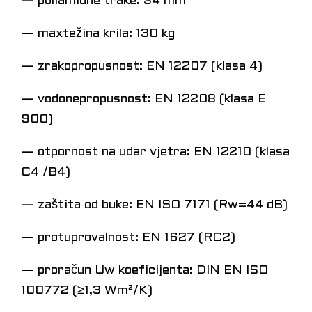
— poliamidne trake: 34 mm
— maxtežina krila: 130 kg
— zrakopropusnost: EN 12207 (klasa 4)
— vodonepropusnost: EN 12208 (klasa E
900)
— otpornost na udar vjetra: EN 12210 (klasa
C4 /B4)
— zaštita od buke: EN ISO 7171 (Rw=44 dB)
— protuprovalnost: EN 1627 (RC2)
— proračun Uw koeficijenta: DIN EN ISO
100772 (≥1,3 Wm²/K)